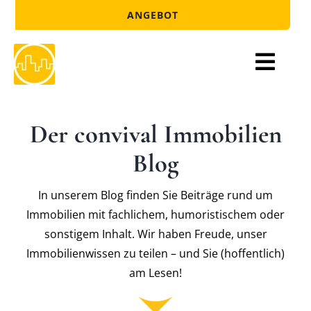
Zum
ANGEBOT
Inhalt
springen
Togg
Verwaltung
Navi
Der convival Immobilien
Vermittlung
Blog
Entwicklung
About
In unserem Blog finden Sie Beiträge rund um
Immobilien mit fachlichem, humoristischem oder
Blog
sonstigem Inhalt. Wir haben Freude, unser
Immobilienwissen zu teilen – und Sie (hoffentlich)
Kontakt
am Lesen!