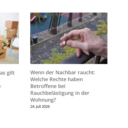
Wenn der Nachbar raucht:
s gilt
Win
Welche Rechte haben
Eig
Betroffene bei
s
15. F
Rauchbelästigung in der
Wohnung?
24. Juli 2026