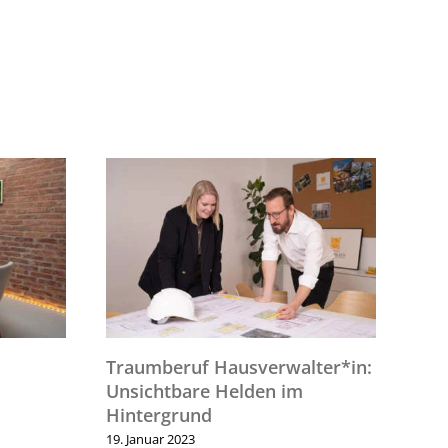
Traumberuf Hausverwalter*in:
Die A
Unsichtbare Helden im
Haus
Hintergrund
20. Nov
19. Januar 2023